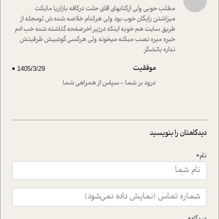
راهکارهای حل آن قرار می دهد که در اتاق درمان اتفاق افتاده
مطلب حوبی ولی ازکتابهای اقای حلت درکافه بازاریا مایکت
است.در فصل پایانی زیر ذره بین نیز همکاران ما تلاش کرده
میزاشتن رایگان خوب بود ولی هرکدام خلاصه شده ش تومجله از
اند تا در کنار مطالب سرگرمی و انگیزشی، شما را با بهترین و
طریق سایت هم خوبه اینکه درزیر اخرصفحه گذاشته شده خب ادم
موثرترین راهکارهای استفاده از هوش مصنوعی در حوزه های
خبره میره نصب میکنه میخونه ولی هرکسی گوشیش ظرفیتش
مختلف کسب و کار آشنا کنند.
نداره باتشکر
موفقیت
1405/3/29
درود بر شما - سپاس از همراهی شما
دیدگاهتان را بنویسید
نام*
دیدگاه*