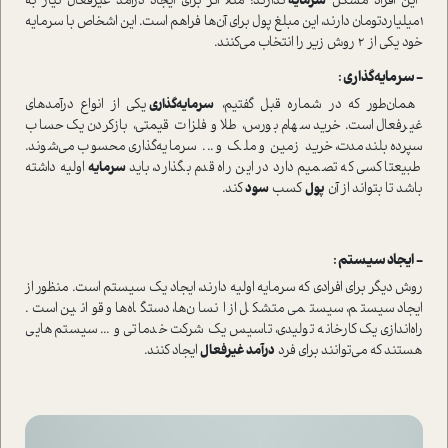
این افراد مشکل
سرمایه
ندارند؛ مثلا اگر برای ایجاد در‌آمد غیرفعال نیاز به
1میلیاردتومان دارند‌، این مبلغ پول برای آن‌ها فراهم ا‌ست. این اشخاص با سرمایه
خود یکی از 2 روش زیر را انتخاب می‌کنند.
− سرمایه‌گذاری :
همان‌طور که در شماره قبل گفتیم،
سرمایه‌گذاری
یکی از انواع در‌آمدهای
غیرفعال ا‌ست. خرید سهام بورس، طلا و فلزات قیمتی، باز‌کردن یک حساب
سپرده بلند‌مدت، خرید زمین و ملک و ... سرمایه‌گذاری محسوب می‌شوند.
طبیعتا کسی که تصمیم دارد در این راه قدم بگذارد، باید
سرمایه
اولیه داشته
باشد تا بتواند از آن
پول
کسب
سود
کند.
− ایجاد سیستم :
روش دیگر برای افرادی که سرمایه اولیه دارند‌، ایجاد یک سیستم ا‌ست. منظور از
ایجاد سیستم، سیستمی متشکل از انسان‌ها، دستگاه‌ها و قوانین ا‌ست.
راه‌اندازی یک کارخانه تولیدی، تاسیس یک شرکت خدماتی و ... سیستم‌هایی
هستند که می‌توانند برای فرد
در‌آمد غیرفعال
ایجاد کنند.