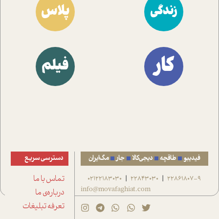
پلاس
زندگی
کار
فیلم
فیدیبو
طاقچه
دیجی‌کالا
جار
مگ‌ایران
دسترسی سریع
22861807-9
22843030
02122183030
تماس با ما
|
|
info@movafaghiat.com
درباره‌ی ما
تعرفه تبلیغات