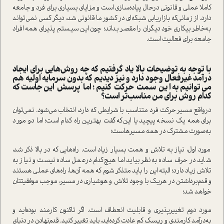
کاملا عملی و قانونی در‌حال پیاده‌سازی ا‌ست و مزایای بسیاری برای فرد و جامعه
دارد. از زمانی‌که بازاریابی شبکه‌ای در کشور ما قانونی شد، دیگر کسی نمی‌تواند
به‌خاطر بیکاری خود دیگران را مقصر بداند؛ چون این سیستم پذیرای همه‌ افراد
جامعه برای فعالیت ا‌ست.
با توجه به توضیحات بالا یاد گرفتیم که چه روش‌هایی برای ایجاد
در‌آمد غیرفعال وجود دارد و نیز دیدیم که بدون سرمایه اولیه هم
می‌توانیم به این سمت حرکت کنیم؛ اما پرسش این‌جا‌ست که
کدام روش برای من مناسب‌تر ا‌ست؟
در‌واقع مسیر حرکت فرد متناسب با شرایطی که دارد، انتخاب می‌شود. نمی‌توان
برای همه‌ یک نسخه پیچید یا این‌که گفت بهترین راه کدام ا‌ست؛ اما دو مورد
به‌صورت مشترک در همه‌ مسیرها‌ست؛
مورد اول، نیاز به تلاش و همت بسیار زیاد ا‌ست. راه‌هایی که در بالا ذکر شد،
شاید در حرف ساده به‌نظر بیاید اما هیچ‌کدام درعمل ساده نیست و نیاز به
تلاش زیاد دارد؛ البته این را باید متذکر شوم که همه‌ آن‌ها، راه‌های عملی هستند
و قدم‌برداشتن در هریک با وجود تلاش و هوشیاری در مسیر، موجب موفقیتتان
خواهد شد؛
مورد دوم تغییرپذیری و قابلیت انعطاف ا‌ست. اگر تا‌کنون کارمند بوده‌اید و
به‌در‌آمد کارمندی و ریسک کم عادت کرده‌اید، باید تغییر کنید. قدم‌نهادن در دنیای