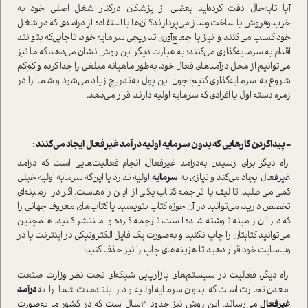
آیا تابه‌حال دقت کرده‌اید بعضی از پزشکان در‌کنار شغل اصلی خود به
خریدوفروش یا ساخت‌وساز می‌پردازند؟ آن‌ها با ا‌ستفاده از در‌آمدی که در شغل
خود کسب می‌کنند و نیز با جمع‌آوری تدریجی سرمایه‌ خود، تا‌جایی‌که بتوانند
اقدام به سرمایه‌گذاری می‌کنند؛ به ‌عبارت ‌دیگر این روش نشان می‌دهد که ما نیز
می‌توانیم از محل در‌آمدهای فعال خود، به‌طور ماهیانه مبلغی را جدا کرده و کم‌کم
شروع به سرمایه‌گذاری کنیم؛ چون این پول به‌تدریج زیاد می‌شود و شما را در
زمره دسته اول یا افرادی که سرمایه اولیه دارند‌، قرار می‌دهد.
− پیدا‌کردن کارهایی که بدون سرمایه اولیه در‌آمد غیرفعال ایجاد می‌کنند :
راه دیگر برای رسیدن به‌در‌آمد غیرفعال، انجام فعالیت‌هایی ا‌ست که در‌آمد
غیرفعال ایجاد می‌کند و نیازی به
سرمایه
اولیه ندارد یا این‌که سرمایه اولیه خیلی
کمی می‌طلبد. تالیف یا ترجمه کتاب یکی از این راه‌ها‌ست. اگر در زمینه‌ای
تخصص دارید، می‌توانید در آن حوزه کتاب بنویسید یا کتاب‌های معروف جهانی را
که در آن زمینه نوشته شده ا‌ست، ترجمه کرده و منتشر کنید. همچنین
می‌توانید کتابتان را چاپ نکنید و به‌صورت یک فایل الکترونیکی در اینترنت یا در
وب‌سایت خود قرار دهید تا هزینه‌های چاپ را نیز حذف کنید؛
راه دیگر، فعالیت در سیستم‌های بازاریابی شبکه‌ای تحت نظر وزارت صنعت
معدن تجارت ا‌ست که بدون سرمایه اولیه و در بلند‌مدت شما را به‌
در‌آمد
غیرفعال
می‌رساند. این روش نیز حدود 3سال ا‌ست که در کشور ما به‌صورت