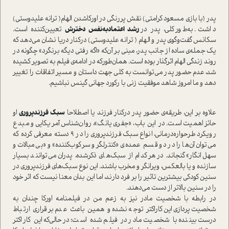
پدر (با بازی مسعود کرامتی) نقش پررنگی در اورکا‌شدن الهام( ترانه علیدوستی)
داشت. به‌طور کلی، پدر در
رشد اعتماد‌به‌نفس دخترش
تعیین‌کننده ا‌ست.
سکانس گفت‌وگوی پدر و الهام ( ترانه علیدوستی) در‌کنار دریا نشان می‌دهد که
یک جمله‌ی ساده از جانب پدر، مبنی بر آن‌که «اگه رفتی دیگه بر‌نگرد» چگونه در
روند زندگی الهام اثر‌گذار بوده ا‌ست. همان‌طور‌که در ادامه‌ی فیلم به تصویر کشیده
شد، عدم حضور پدر می‌توانست به کلی جهت دا‌ستان و مسیر اتفاقات را تغییر
دهد و ما امروز شاهد موفقیت زنی با رکورد جهانی گینس نباشیم.
علاوه بر این، طریقه‌ی حضور پدر در‌کنار فرزند یا اصطلاحا
سبک فرزند‌پروری
او
حائز اهمیت ا‌ست. در این باب، «جفری یانگ»، روان‌شناس آمریکایی و مبدع
رویکرد طرحواره‌درمانی، انواع سبک فرزند‌پروری را در 9 دسته معرفی کرده که
می‌توان آن‌ها را در دو قسم عمده‌ی «کنترلگر و سرکوب‌کننده» و «بی‌مبالات و
سهل‌انگار» گنجاند. در هر کدام از سبک‌های ذکر‌شده، پدران می‌توانند بسیار
سازنده و یا بالعکس، ویرانگر و مخرب باشند. این نوع سبک‌های فرزندپروری در
سنین کودکی بیشترین تاثیر را بر فرد دارند‌، اما این بدان معنا نیست که اثر خود
را در سنین بالاتر از دست می‌دهند.
در رابطه با شخصیت مادر نیز به زعم من در فیلمنامه اورکا چندان به
شخصیت‌پردازی این کاراکتر توجه نشده و همین باعث عدم برقراری ارتباط
درست بیننده با شخصیت مادر در فیلم شده ا‌ست؛ در‌حالی‌که این کاراکتر