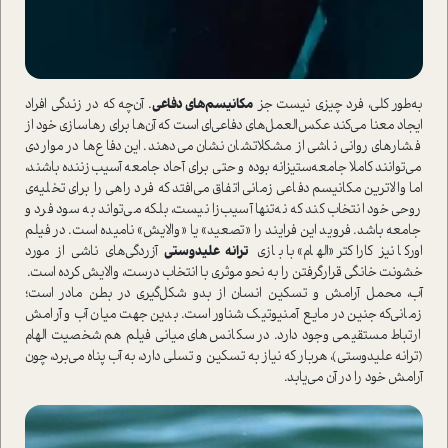
به‌طور کلی، فرد چیزی نیست جز
مکانیسم‌های دفاعی
. آن‌چه که در زندگی افراد
ایجاد معنا می‌کند عکس‌العمل‌های دفاعی‌ای ا‌ست که آن‌ها برای رها‌سازی خود از
فشار‌های روانی ناشی از مشکلاتشان نشان می‌دهند. این دفاع‌ها در مواردی
می‌توانند کاملا جامعه‌ستیزانه بوده و حتی برای آحاد جامعه آسیب‌زننده باشند،
اما والا‌ترین مکانیسم دفاعی زمانی اتفاق می‌افتد که فرد راهی را برای تخلیه‌ی
روحی خود انتخاب کند که نه‌تنها آسیب‌زا نیست، بلکه می‌تواند به سود فرد و
جامعه باشد. فروید این فرایند را «تصعید» یا «والایش» نامیده ا‌ست. در فیلم
اورکا نیز کاراکتر «الهام» با بازی
ترانه علیدوستی
آزردگی‌های ناشی از مورد
خشونت خانگی قرار‌گرفتن را به نحو موثری با انتخاب درست، والایش کرده ا‌ست.
آب، محمل آرامش و تسکین انسان از بدو شکل‌گیری در بطن مادر ا‌ست؛
زمانی‌که جنین در مایع آمنیوتیک شناور ا‌ست. بدین جهت میان آب و آرامش
ارتباط مستقیمی وجود دارد. در سکانس‌های میانی فیلم هم شخصیت الهام
(ترانه علیدوستی)، هر‌بار که نیاز به تسکین و تسلی دارد، به آب پناه می‌برد، چون
آرامش خود را در آن می‌یابد.