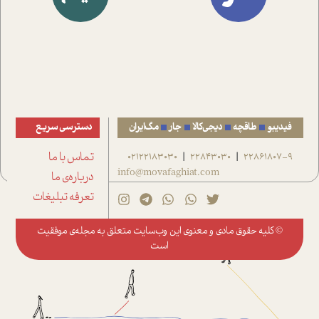
فیدیبو
طاقچه
دیجی‌کالا
جار
مگ‌ایران
دسترسی سریع
22861807-9
22843030
02122183030
تماس با ما
|
|
info@movafaghiat.com
درباره‌ی ما
تعرفه تبلیغات
© کلیه حقوق مادی و معنوی این وب‌سایت متعلق به
مجله‌ی موفقیت
است