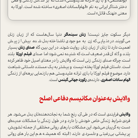
ابوالقاسمی» و بازی «ترانه علیدوستی» است که بر اساس زندگی واقعی
دختر شناگر ایرانی به نام «الهام‌السادات اصغری» ساخته شده است. اورکا به
معنی «نهنگ قاتل» است.
دیگر سکوت جایز نیست!
زنان سینماگر
دنیا سال‌ها‌ست که از زبان زنان
می‌‌گویند. در دنیایی که زن به موجودی ناشناخته بدل شده، بیش از پیش
اهمیت دارد تا زنان از زبان زنان روایت شوند. در این بین، گاه
صدای زنان
بسیار
بلند و گاه آن‌قدر ضعیف ا‌ست که شنیده نمی‌شود؛ اما صدای
فیلم اورکا
بلند
ا‌ست، چرا‌که صدای زندگی زنی ا‌ست که والایش را در معنای اصیل خود ظاهر کرده
ا‌ست. دا‌ستان فیلم اورکا پخته نیست و بیشتر به یک مستند دا‌ستانی شباهت
دارد. موضوع فیلم اورکا با بازی ترانه علیدوستی هم بازنمایی برهه‌ای از زندگی
الهام سادات اصغری
، دارنده‌ی
رکورد جهانی گینس
ا‌ست.
والایش به‌عنوان مکانیسم دفاعی اصلح
والایش
فرایندی ا‌ست که در طی آن‌، رنج شما به نجات‌دهنده‌تان بدل می‌شود. هر
فردی شرایط زندگی خاص خودش را دارد و در طول زندگی با مشکلات عدیده‌ای
دست به گریبان می‌شود. این مشکلات بار‌های روانی مختلفی از جمله تشویش،
پریشانی، بی‌رغبتی و دلسردی دارند (البته که همیشه هم این‌بارهای روانی