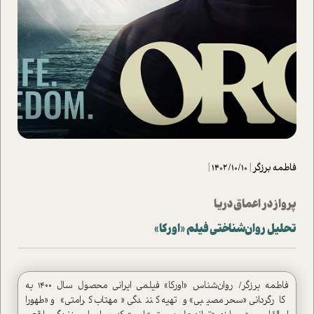
فاطمه برزگر
|
1402/10/10
|
پرواز در اعماق دریا
تحلیل روان‌شناختی فیلم «اورکا»
فاطمه برزگر/ روان‌شناس «اورکا» فیلمی ایرانی محصول سال ۱۴۰۰ به
کارگردانی «سحر مصیبی» و تهیه کنندگی «مهتاب کرامتی» و «طهورا