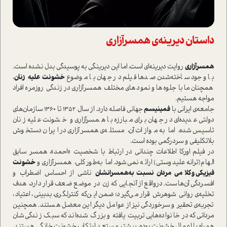
دا‌ستان دیرینه‌ی همسر‌آزاری
همسر‌آزاری
روایت دیرینه‌ای ا‌ست، اما این دیرینگی به پوسیدگی بدل نشده ا‌ست.
با وجود ساخته‌شدن صدها فیلم در جهان با موضوع
خشونت علیه زنان
،
همچنان ما با جلوه‌ها و نمود‌های مختلف همسر‌آزاری در زندگی روزمره افراد
مواجه هستیم.
جامعه‌ی ایرانی با
فمینیسم
جهانی فاصله‌ دارد. از سال 1352 تا 1360 سازمان‌های
دولتی عدیده‌ای در جهان برای مبارزه با همسر‌آزاری و خشونت علیه زنان
تاسیس شده، اما به موازات آن‌، مسئله‌ی همسر‌آزاری در ایران دستخوش
بلاتکلیفی و سردرگمی بوده ا‌ست.
در فیلم اورکا اطلاعات چندانی در ارتباط با شخصیت «احمد»، همسر سابق
الهام(ترانه علیدوستی) ارائه نمی‌شود. اما به‌طور کلی، همسر‌آزاری و
خشونت
فیزیکی و کلامی مردان نسبت‌به‌همسرانشان
ناشی از احساس اضطراب و
افسردگی آن‌ها‌ست. در‌واقع از آنجایی که زن در موضع ضعف قرار دارد، هدف
تخلیه‌ی روانی شوهرش قرار می‌گیرد؛ ضمن این‌که کنترلگری، بدبینی، اعتیاد‌،
تجربه‌ی تحقیر و سرخوردگی نیز از عوامل دیگر این معضل هستند‌. همچنین
مردانی که در خانواده‌هایی تربیت یافته و بزرگ شده‌اند که سبک زندگی‌شان
همراه با اعمال خشونت بوده، بیشتر مستعد ارتکاب خشونت خانگی هستند‌.