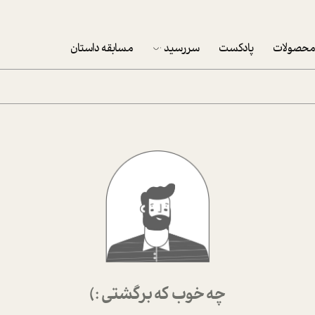
حصولات
پادکست
سررسید
مسابقه داستان
سررسید 1403
سفارش شرکتی سررسید 1403
پکيج نوروزي موفقيت
تقویم رومیزی
تقویم دیواری
چه خوب که برگشتی :)