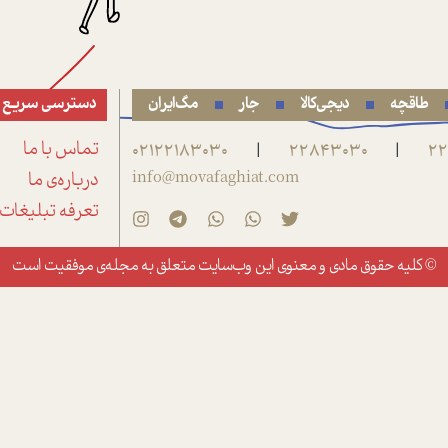
طاقچه
دیجی‌کالا
جار
مگ‌ایران
دسترسی سریع
22
22843030
02122183030
تماس با ما
|
|
info@movafaghiat.com
درباره‌ی ما
تعرفه تبلیغات
© کلیه حقوق مادی و معنوی این وب‌سایت متعلق به
مجله‌ی موفقیت
است