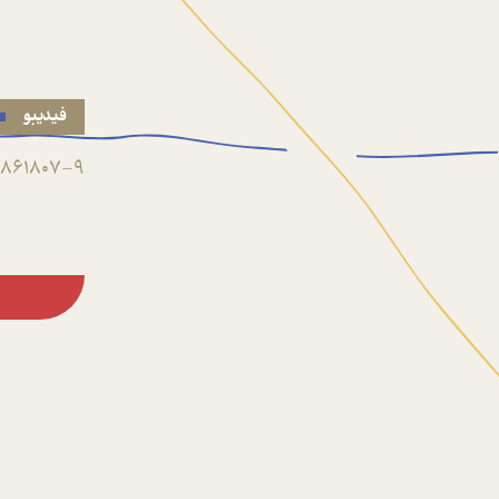
فیدیبو
861807-9