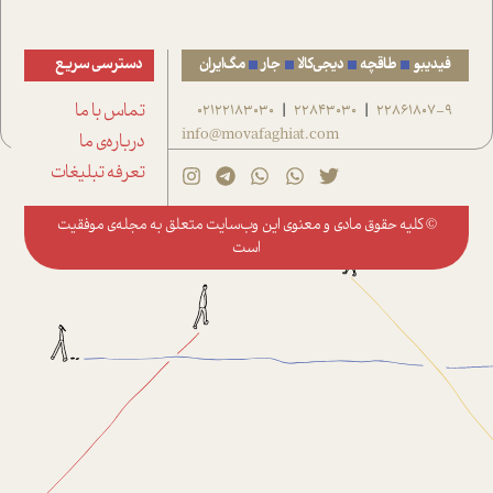
فیدیبو
طاقچه
دیجی‌کالا
جار
مگ‌ایران
دسترسی سریع
22861807-9
22843030
02122183030
تماس با ما
|
|
info@movafaghiat.com
درباره‌ی ما
تعرفه تبلیغات
© کلیه حقوق مادی و معنوی این وب‌سایت متعلق به
مجله‌ی موفقیت
است