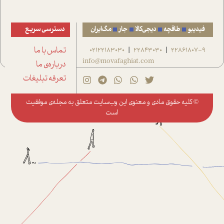
فیدیبو
طاقچه
دیجی‌کالا
جار
مگ‌ایران
دسترسی سریع
22861807-9
22843030
02122183030
تماس با ما
|
|
info@movafaghiat.com
درباره‌ی ما
تعرفه تبلیغات
© کلیه حقوق مادی و معنوی این وب‌سایت متعلق به
مجله‌ی موفقیت
است