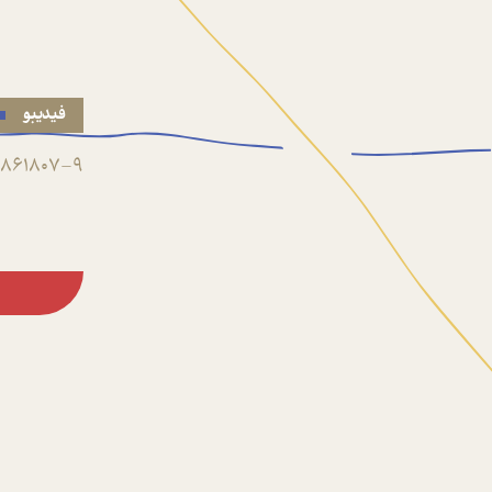
فیدیبو
861807-9