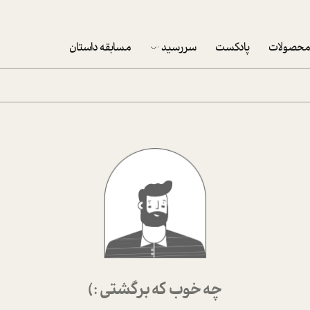
حصولات
پادکست
سررسید
مسابقه داستان
سررسید 1403
سفارش شرکتی سررسید 1403
پکيج نوروزي موفقيت
تقویم رومیزی
تقویم دیواری
چه خوب که برگشتی :)