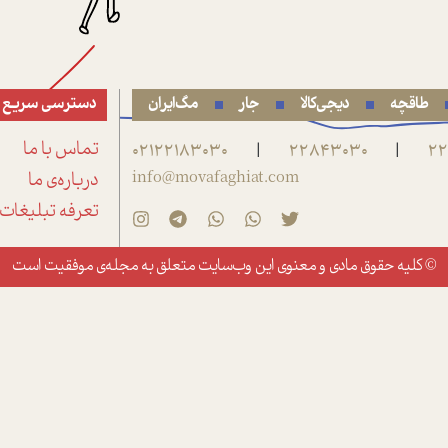
طاقچه
دیجی‌کالا
جار
مگ‌ایران
دسترسی سریع
22
22843030
02122183030
تماس با ما
|
|
info@movafaghiat.com
درباره‌ی ما
تعرفه تبلیغات
© کلیه حقوق مادی و معنوی این وب‌سایت متعلق به
مجله‌ی موفقیت
است