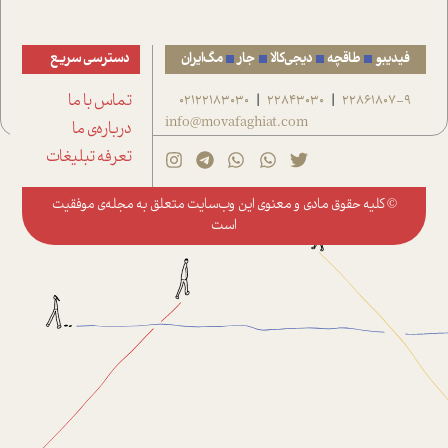
فیدیبو
طاقچه
دیجی‌کالا
جار
مگ‌ایران
دسترسی سریع
22861807-9
22843030
02122183030
تماس با ما
|
|
info@movafaghiat.com
درباره‌ی ما
تعرفه تبلیغات
© کلیه حقوق مادی و معنوی این وب‌سایت متعلق به
مجله‌ی موفقیت
است