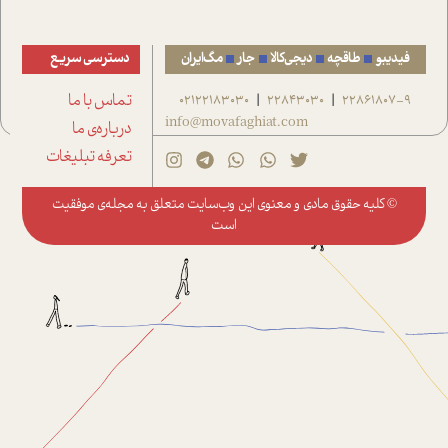
فیدیبو
طاقچه
دیجی‌کالا
جار
مگ‌ایران
دسترسی سریع
22861807-9
22843030
02122183030
تماس با ما
|
|
info@movafaghiat.com
درباره‌ی ما
تعرفه تبلیغات
© کلیه حقوق مادی و معنوی این وب‌سایت متعلق به
مجله‌ی موفقیت
است