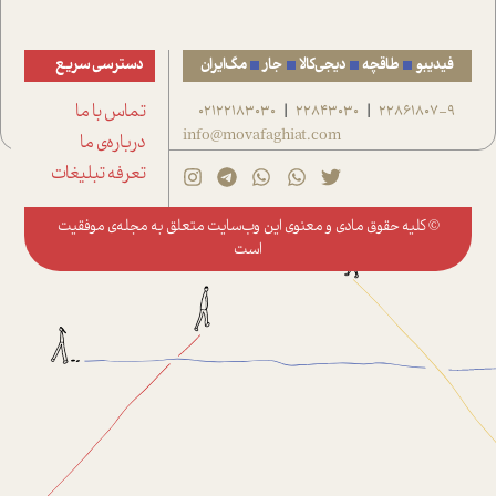
فیدیبو
طاقچه
دیجی‌کالا
جار
مگ‌ایران
دسترسی سریع
22861807-9
22843030
02122183030
تماس با ما
|
|
info@movafaghiat.com
درباره‌ی ما
تعرفه تبلیغات
© کلیه حقوق مادی و معنوی این وب‌سایت متعلق به
مجله‌ی موفقیت
است