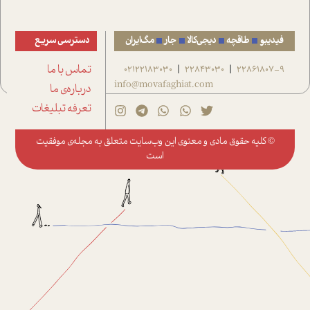
فیدیبو
طاقچه
دیجی‌کالا
جار
مگ‌ایران
دسترسی سریع
22861807-9
22843030
02122183030
تماس با ما
|
|
info@movafaghiat.com
درباره‌ی ما
تعرفه تبلیغات
© کلیه حقوق مادی و معنوی این وب‌سایت متعلق به
مجله‌ی موفقیت
است