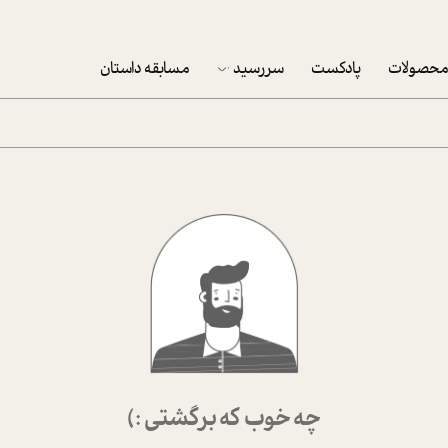
حصولات
پادکست
سررسید
مسابقه داستان
سررسید 1403
سفارش شرکتی سررسید 1403
پکيج نوروزي موفقيت
تقویم رومیزی
تقویم دیواری
چه خوب که برگشتی :)