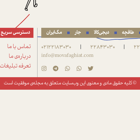
طاقچه
دیجی‌کالا
جار
مگ‌ایران
دسترسی سریع
22
22843030
02122183030
تماس با ما
|
|
info@movafaghiat.com
درباره‌ی ما
تعرفه تبلیغات
© کلیه حقوق مادی و معنوی این وب‌سایت متعلق به
مجله‌ی موفقیت
است