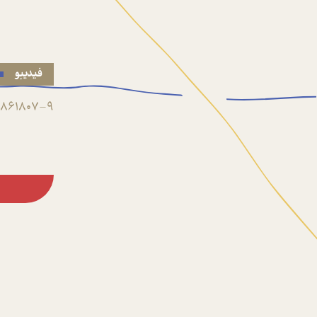
فیدیبو
861807-9