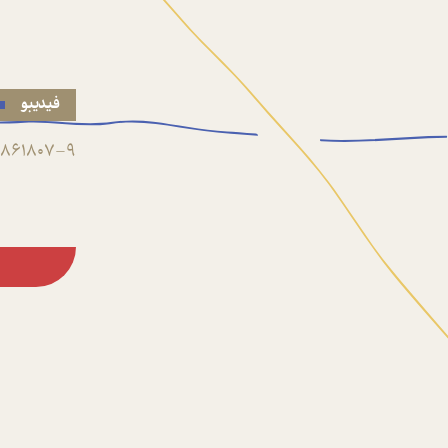
فیدیبو
861807-9