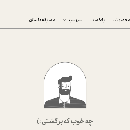
حصولات
پادکست
سررسید
مسابقه داستان
سررسید 1403
سفارش شرکتی سررسید 1403
پکيج نوروزي موفقيت
تقویم رومیزی
تقویم دیواری
چه خوب که برگشتی :)