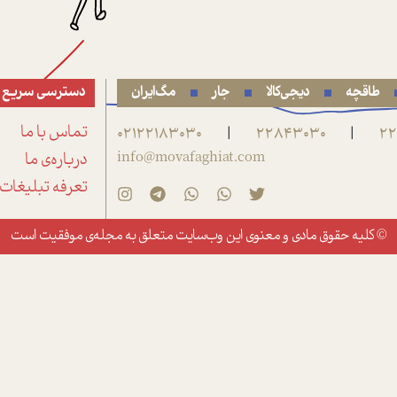
طاقچه
دیجی‌کالا
جار
مگ‌ایران
دسترسی سریع
22
22843030
02122183030
تماس با ما
|
|
info@movafaghiat.com
درباره‌ی ما
تعرفه تبلیغات
© کلیه حقوق مادی و معنوی این وب‌سایت متعلق به
مجله‌ی موفقیت
است