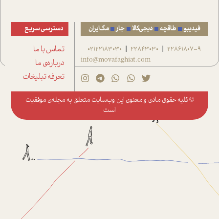
فیدیبو
طاقچه
دیجی‌کالا
جار
مگ‌ایران
دسترسی سریع
22861807-9
22843030
02122183030
تماس با ما
|
|
info@movafaghiat.com
درباره‌ی ما
تعرفه تبلیغات
© کلیه حقوق مادی و معنوی این وب‌سایت متعلق به
مجله‌ی موفقیت
است