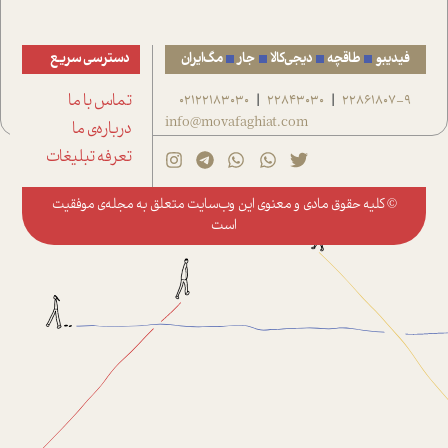
فیدیبو
طاقچه
دیجی‌کالا
جار
مگ‌ایران
دسترسی سریع
22861807-9
22843030
02122183030
تماس با ما
|
|
info@movafaghiat.com
درباره‌ی ما
تعرفه تبلیغات
© کلیه حقوق مادی و معنوی این وب‌سایت متعلق به
مجله‌ی موفقیت
است