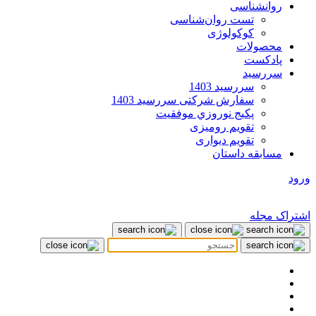
روانشناسی
تست روان‌شناسی
کوکولوژی
محصولات
پادکست
سررسید
سررسید 1403
سفارش شرکتی سررسید 1403
پکيج نوروزي موفقيت
تقویم رومیزی
تقویم دیواری
مسابقه داستان
ورود
اشتراک مجله