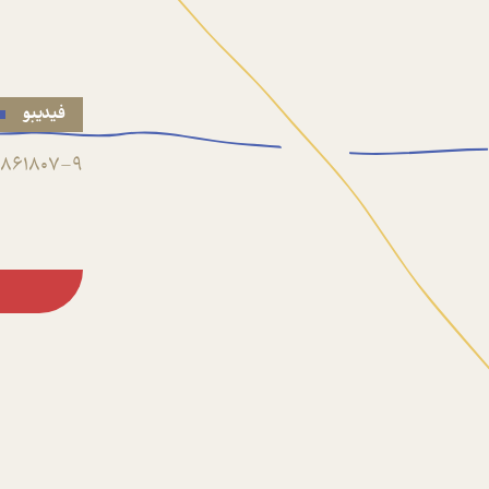
فیدیبو
861807-9