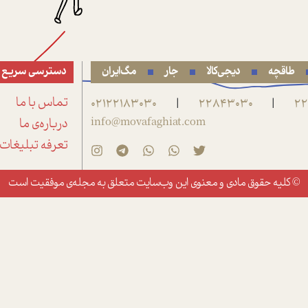
طاقچه
دیجی‌کالا
جار
مگ‌ایران
دسترسی سریع
22
22843030
02122183030
تماس با ما
|
|
info@movafaghiat.com
درباره‌ی ما
تعرفه تبلیغات
© کلیه حقوق مادی و معنوی این وب‌سایت متعلق به
مجله‌ی موفقیت
است