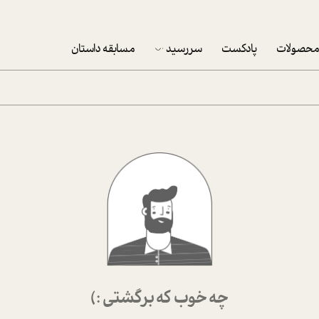
حصولات
پادکست
سررسید
مسابقه داستان
سررسید 1403
سفارش شرکتی سررسید 1403
پکيج نوروزي موفقيت
تقویم رومیزی
تقویم دیواری
چه خوب که برگشتی :)