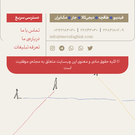
فیدیبو
طاقچه
دیجی‌کالا
جار
مگ‌ایران
دسترسی سریع
22861807-9
22843030
02122183030
تماس با ما
|
|
info@movafaghiat.com
درباره‌ی ما
تعرفه تبلیغات
© کلیه حقوق مادی و معنوی این وب‌سایت متعلق به
مجله‌ی موفقیت
است