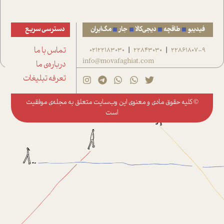
فیدیبو
طاقچه
دیجی‌کالا
جار
مگ‌ایران
دسترسی سریع
22861807-9
22843030
02122183030
تماس با ما
|
|
info@movafaghiat.com
درباره‌ی ما
تعرفه تبلیغات
© کلیه حقوق مادی و معنوی این وب‌سایت متعلق به
مجله‌ی موفقیت
است