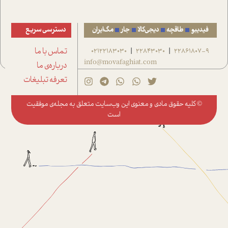
فیدیبو
طاقچه
دیجی‌کالا
جار
مگ‌ایران
دسترسی سریع
22861807-9
22843030
02122183030
تماس با ما
|
|
info@movafaghiat.com
درباره‌ی ما
تعرفه تبلیغات
© کلیه حقوق مادی و معنوی این وب‌سایت متعلق به
مجله‌ی موفقیت
است