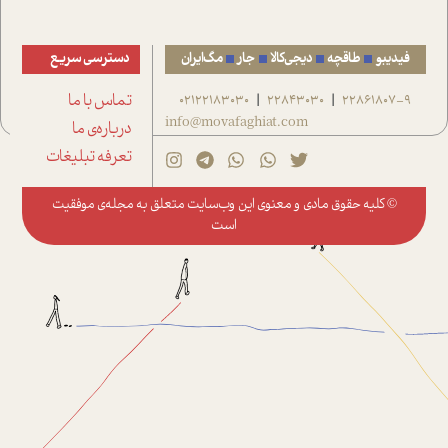
فیدیبو
طاقچه
دیجی‌کالا
جار
مگ‌ایران
دسترسی سریع
22861807-9
22843030
02122183030
تماس با ما
|
|
info@movafaghiat.com
درباره‌ی ما
تعرفه تبلیغات
© کلیه حقوق مادی و معنوی این وب‌سایت متعلق به
مجله‌ی موفقیت
است