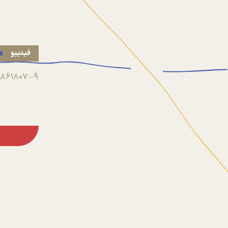
فیدیبو
861807-9