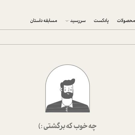
حصولات
پادکست
سررسید
مسابقه داستان
سررسید 1403
سفارش شرکتی سررسید 1403
پکيج نوروزي موفقيت
تقویم رومیزی
تقویم دیواری
چه خوب که برگشتی :)