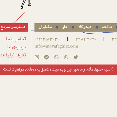
طاقچه
دیجی‌کالا
جار
مگ‌ایران
دسترسی سریع
22
22843030
02122183030
تماس با ما
|
|
info@movafaghiat.com
درباره‌ی ما
تعرفه تبلیغات
© کلیه حقوق مادی و معنوی این وب‌سایت متعلق به
مجله‌ی موفقیت
است