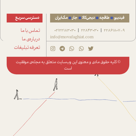
فیدیبو
طاقچه
دیجی‌کالا
جار
مگ‌ایران
دسترسی سریع
22861807-9
22843030
02122183030
تماس با ما
|
|
info@movafaghiat.com
درباره‌ی ما
تعرفه تبلیغات
© کلیه حقوق مادی و معنوی این وب‌سایت متعلق به
مجله‌ی موفقیت
است