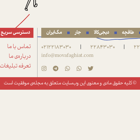
طاقچه
دیجی‌کالا
جار
مگ‌ایران
دسترسی سریع
22
22843030
02122183030
تماس با ما
|
|
info@movafaghiat.com
درباره‌ی ما
تعرفه تبلیغات
© کلیه حقوق مادی و معنوی این وب‌سایت متعلق به
مجله‌ی موفقیت
است