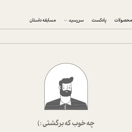
حصولات
پادکست
سررسید
مسابقه داستان
سررسید 1403
سفارش شرکتی سررسید 1403
پکيج نوروزي موفقيت
تقویم رومیزی
تقویم دیواری
چه خوب که برگشتی :)