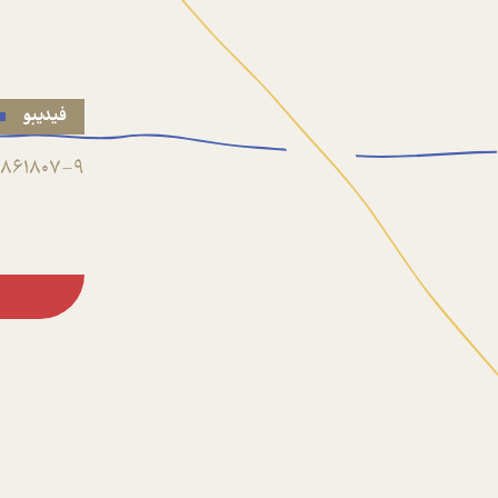
فیدیبو
861807-9