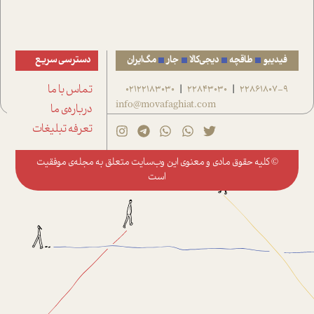
فیدیبو
طاقچه
دیجی‌کالا
جار
مگ‌ایران
دسترسی سریع
22861807-9
22843030
02122183030
تماس با ما
|
|
info@movafaghiat.com
درباره‌ی ما
تعرفه تبلیغات
© کلیه حقوق مادی و معنوی این وب‌سایت متعلق به
مجله‌ی موفقیت
است