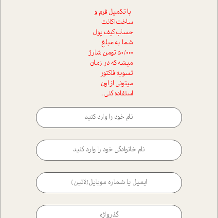
با تکمیل فرم و
ساخت اکانت
حساب کیف پول
شما به مبلغ
50/000 تومن شارژ
میشه که در زمان
تسویه فاکتور
میتونی از اون
استفاده کنی .