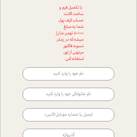
با تکمیل فرم و
ساخت اکانت
حساب کیف پول
شما به مبلغ
50/000 تومن شارژ
میشه که در زمان
تسویه فاکتور
میتونی از اون
استفاده کنی .