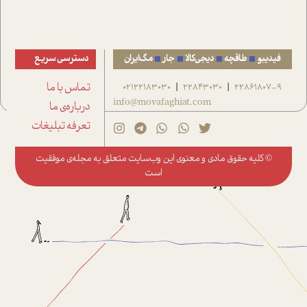
فیدیبو
طاقچه
دیجی‌کالا
جار
مگ‌ایران
دسترسی سریع
22861807-9
22843030
02122183030
تماس با ما
|
|
info@movafaghiat.com
درباره‌ی ما
تعرفه تبلیغات
© کلیه حقوق مادی و معنوی این وب‌سایت متعلق به
مجله‌ی موفقیت
است