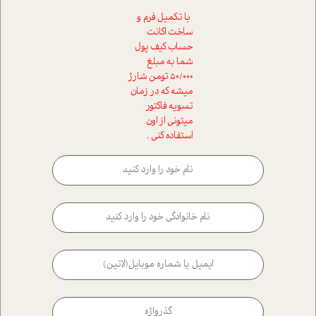
با تکمیل فرم و
ساخت اکانت
حساب کیف پول
شما به مبلغ
50/000 تومن شارژ
میشه که در زمان
تسویه فاکتور
میتونی از اون
استفاده کنی .