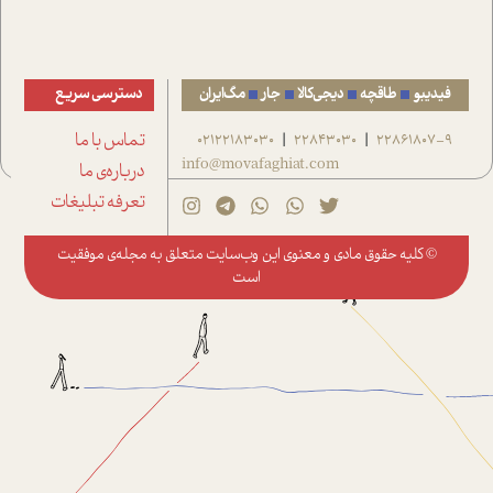
فیدیبو
طاقچه
دیجی‌کالا
جار
مگ‌ایران
دسترسی سریع
22861807-9
22843030
02122183030
تماس با ما
|
|
info@movafaghiat.com
درباره‌ی ما
تعرفه تبلیغات
© کلیه حقوق مادی و معنوی این وب‌سایت متعلق به
مجله‌ی موفقیت
است