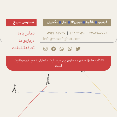
فیدیبو
طاقچه
دیجی‌کالا
جار
مگ‌ایران
دسترسی سریع
22861807-9
22843030
02122183030
تماس با ما
|
|
info@movafaghiat.com
درباره‌ی ما
تعرفه تبلیغات
© کلیه حقوق مادی و معنوی این وب‌سایت متعلق به
مجله‌ی موفقیت
است