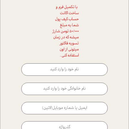
با تکمیل فرم و
ساخت اکانت
حساب کیف پول
شما به مبلغ
50/000 تومن شارژ
میشه که در زمان
تسویه فاکتور
میتونی از اون
استفاده کنی .