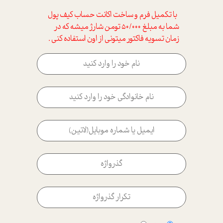
با تکمیل فرم و ساخت اکانت حساب کیف پول
شما به مبلغ 50/000 تومن شارژ میشه که در
زمان تسویه فاکتور میتونی از اون استفاده کنی .