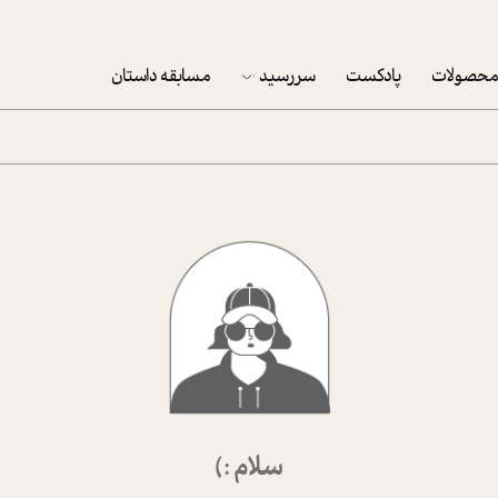
حصولات
پادکست
سررسید
مسابقه داستان
سررسید 1403
سفارش شرکتی سررسید 1403
پکيج نوروزي موفقيت
تقویم رومیزی
تقویم دیواری
سلام :)