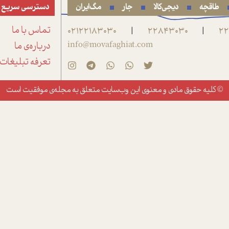
طاقچه
دیجی‌کالا
جار
مگ‌ایران
دسترسی سریع
22
22843030
02122183030
تماس با ما
|
|
info@movafaghiat.com
درباره‌ی ما
تعرفه تبلیغات
© کلیه حقوق مادی و معنوی این وب‌سایت متعلق به
مجله‌ی موفقیت
است