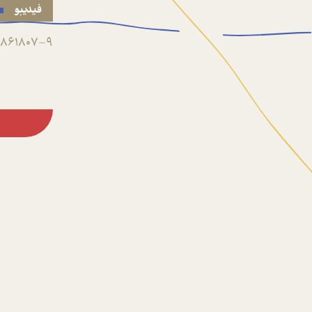
فیدیبو
861807-9