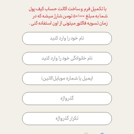
با تکمیل فرم و ساخت اکانت حساب کیف پول
شما به مبلغ 50/000 تومن شارژ میشه که در
زمان تسویه فاکتور میتونی از اون استفاده کنی .