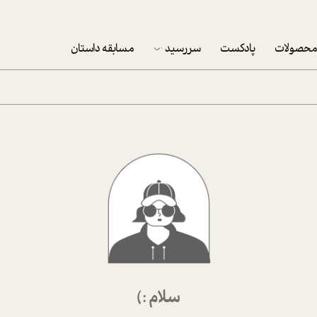
حصولات
پادکست
سررسید
مسابقه داستان
سررسید 1403
سفارش شرکتی سررسید 1403
پکيج نوروزي موفقيت
تقویم رومیزی
تقویم دیواری
سلام :)