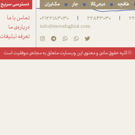
طاقچه
دیجی‌کالا
جار
مگ‌ایران
دسترسی سریع
22
22843030
02122183030
تماس با ما
|
|
info@movafaghiat.com
درباره‌ی ما
تعرفه تبلیغات
© کلیه حقوق مادی و معنوی این وب‌سایت متعلق به
مجله‌ی موفقیت
است