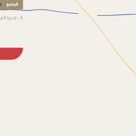
فیدیبو
861807-9