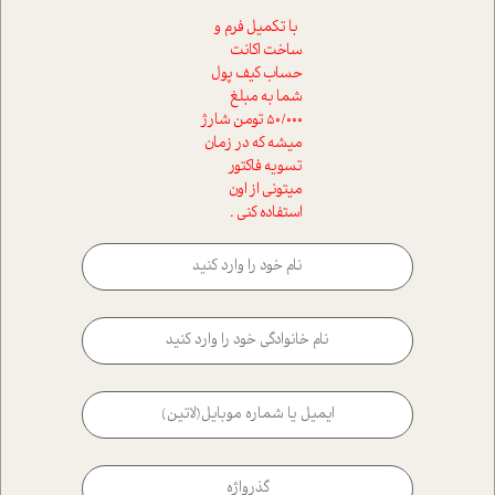
با تکمیل فرم و
ساخت اکانت
حساب کیف پول
شما به مبلغ
50/000 تومن شارژ
میشه که در زمان
تسویه فاکتور
میتونی از اون
استفاده کنی .