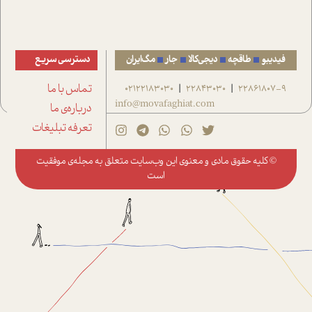
فیدیبو
طاقچه
دیجی‌کالا
جار
مگ‌ایران
دسترسی سریع
22861807-9
22843030
02122183030
تماس با ما
|
|
info@movafaghiat.com
درباره‌ی ما
تعرفه تبلیغات
© کلیه حقوق مادی و معنوی این وب‌سایت متعلق به
مجله‌ی موفقیت
است