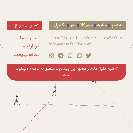
فیدیبو
طاقچه
دیجی‌کالا
جار
مگ‌ایران
دسترسی سریع
22861807-9
22843030
02122183030
تماس با ما
|
|
info@movafaghiat.com
درباره‌ی ما
تعرفه تبلیغات
© کلیه حقوق مادی و معنوی این وب‌سایت متعلق به
مجله‌ی موفقیت
است