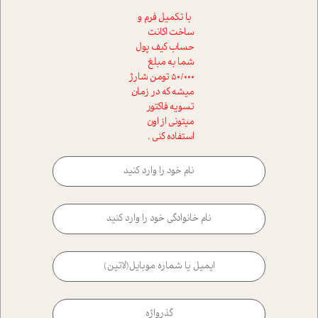
با تکمیل فرم و
ساخت اکانت
حساب کیف پول
شما به مبلغ
50/000 تومن شارژ
میشه که در زمان
تسویه فاکتور
میتونی از اون
استفاده کنی .