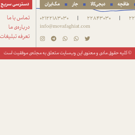
طاقچه
دیجی‌کالا
جار
مگ‌ایران
دسترسی سریع
22
22843030
02122183030
تماس با ما
|
|
info@movafaghiat.com
درباره‌ی ما
تعرفه تبلیغات
© کلیه حقوق مادی و معنوی این وب‌سایت متعلق به
مجله‌ی موفقیت
است