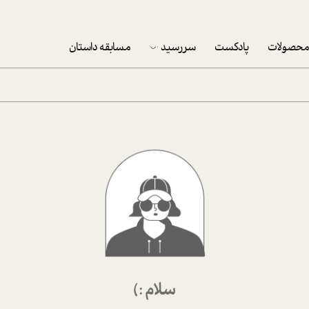
حصولات
پادکست
سررسید
مسابقه داستان
سررسید 1403
سفارش شرکتی سررسید 1403
پکيج نوروزي موفقيت
تقویم رومیزی
تقویم دیواری
سلام :)