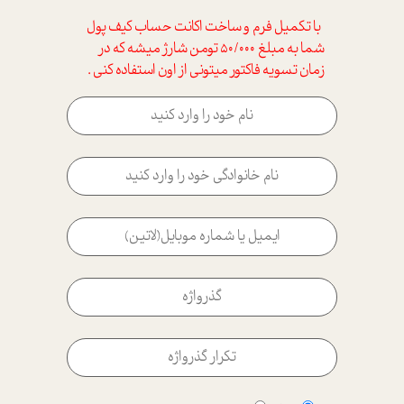
با تکمیل فرم و ساخت اکانت حساب کیف پول
شما به مبلغ 50/000 تومن شارژ میشه که در
زمان تسویه فاکتور میتونی از اون استفاده کنی .