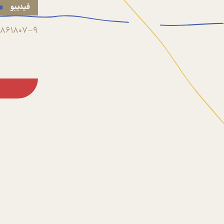
فیدیبو
861807-9