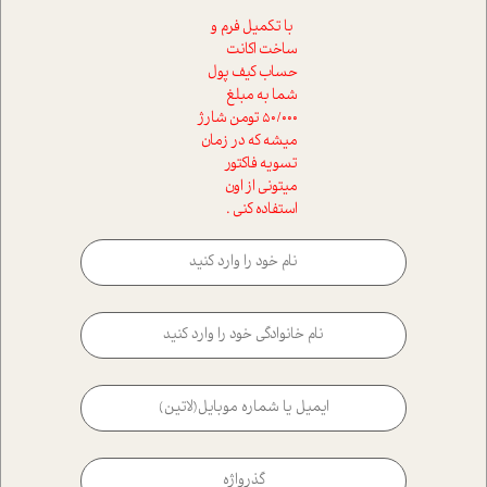
با تکمیل فرم و
ساخت اکانت
حساب کیف پول
شما به مبلغ
50/000 تومن شارژ
میشه که در زمان
تسویه فاکتور
میتونی از اون
استفاده کنی .