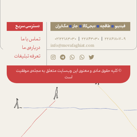
فیدیبو
طاقچه
دیجی‌کالا
جار
مگ‌ایران
دسترسی سریع
22861807-9
22843030
02122183030
تماس با ما
|
|
info@movafaghiat.com
درباره‌ی ما
تعرفه تبلیغات
© کلیه حقوق مادی و معنوی این وب‌سایت متعلق به
مجله‌ی موفقیت
است