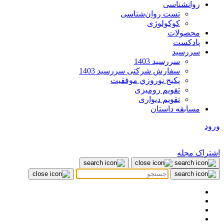
روانشناسی
تست روان‌شناسی
کوکولوژی
محصولات
پادکست
سررسید
سررسید 1403
سفارش شرکتی سررسید 1403
پکيج نوروزي موفقيت
تقویم رومیزی
تقویم دیواری
مسابقه داستان
ورود
اشتراک مجله