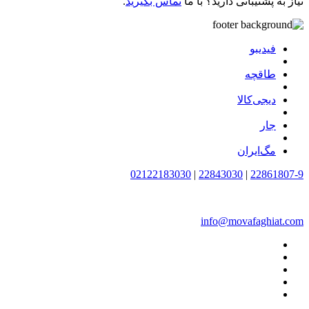
نیاز به پشتیبانی دارید؟ با ما
تماس بگیرید
.
فیدیبو
طاقچه
دیجی‌کالا
جار
مگ‌ایران
02122183030
|
22843030
|
22861807-9
info@movafaghiat.com