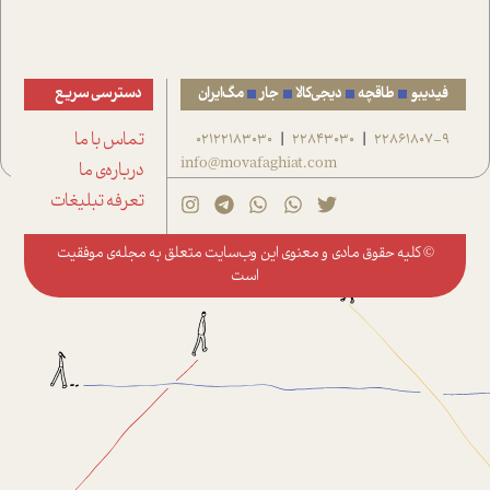
فیدیبو
طاقچه
دیجی‌کالا
جار
مگ‌ایران
دسترسی سریع
22861807-9
22843030
02122183030
تماس با ما
|
|
info@movafaghiat.com
درباره‌ی ما
تعرفه تبلیغات
© کلیه حقوق مادی و معنوی این وب‌سایت متعلق به
مجله‌ی موفقیت
است