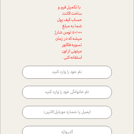
با تکمیل فرم و
ساخت اکانت
حساب کیف پول
شما به مبلغ
50/000 تومن شارژ
میشه که در زمان
تسویه فاکتور
میتونی از اون
استفاده کنی .