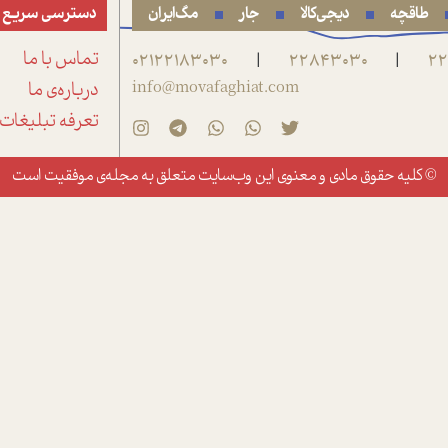
طاقچه
دیجی‌کالا
جار
مگ‌ایران
دسترسی سریع
22
22843030
02122183030
تماس با ما
|
|
info@movafaghiat.com
درباره‌ی ما
تعرفه تبلیغات
© کلیه حقوق مادی و معنوی این وب‌سایت متعلق به
مجله‌ی موفقیت
است