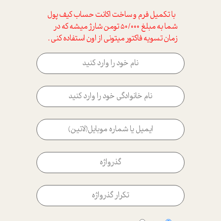
با تکمیل فرم و ساخت اکانت حساب کیف پول
شما به مبلغ 50/000 تومن شارژ میشه که در
زمان تسویه فاکتور میتونی از اون استفاده کنی .