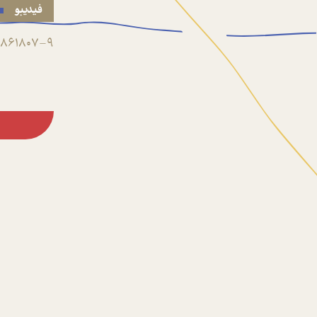
فیدیبو
861807-9