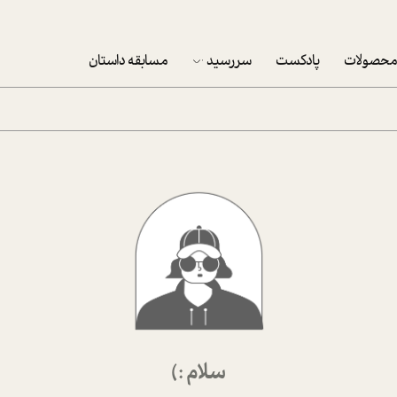
حصولات
پادکست
سررسید
مسابقه داستان
سررسید 1403
سفارش شرکتی سررسید 1403
پکيج نوروزي موفقيت
تقویم رومیزی
تقویم دیواری
سلام :)