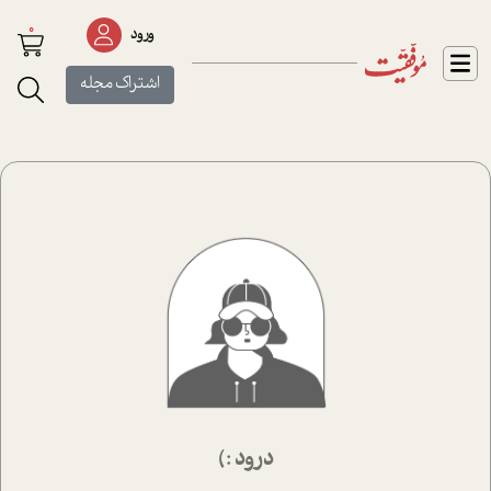
0
ورود
اشتراک مجله
درود :)