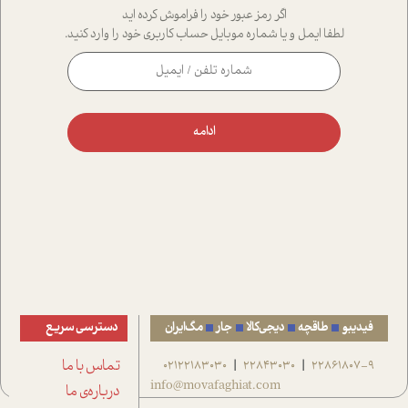
اگر رمز عبور خود را فراموش کرده اید
لطفا ایمل و یا شماره موبایل حساب کاربری خود را وارد کنید.
ادامه
فیدیبو
طاقچه
دیجی‌کالا
جار
مگ‌ایران
دسترسی سریع
22861807-9
22843030
02122183030
تماس با ما
|
|
info@movafaghiat.com
درباره‌ی ما