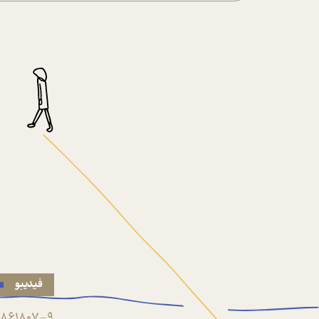
فیدیبو
861807-9