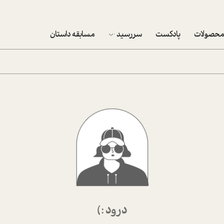
حصولات
پادکست
سررسید
مسابقه داستان
سررسید 1403
سفارش شرکتی سررسید 1403
پکيج نوروزي موفقيت
تقویم رومیزی
تقویم دیواری
درود :)