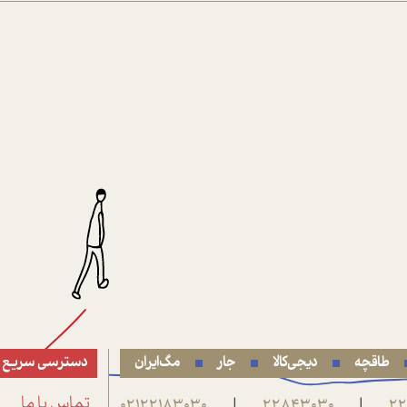
طاقچه
دیجی‌کالا
جار
مگ‌ایران
دسترسی سریع
22
22843030
02122183030
تماس با ما
|
|