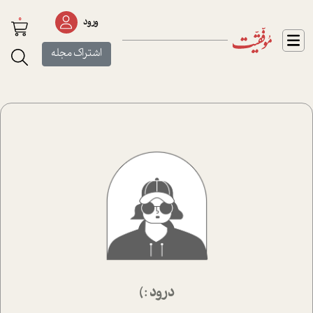
0
ورود
اشتراک مجله
درود :)