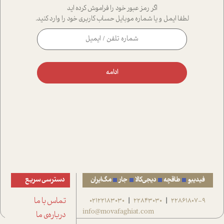
اگر رمز عبور خود را فراموش کرده اید
لطفا ایمل و یا شماره موبایل حساب کاربری خود را وارد کنید.
ادامه
فیدیبو
طاقچه
دیجی‌کالا
جار
مگ‌ایران
دسترسی سریع
22861807-9
22843030
02122183030
تماس با ما
|
|
info@movafaghiat.com
درباره‌ی ما