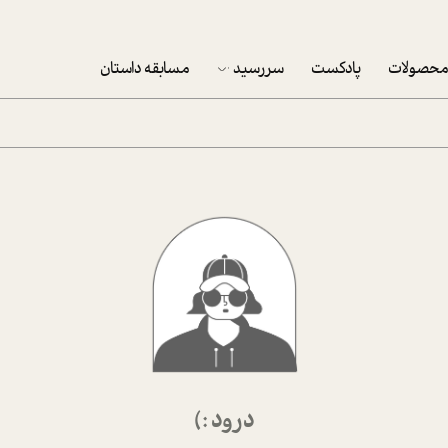
حصولات
پادکست
سررسید
مسابقه داستان
سررسید 1403
سفارش شرکتی سررسید 1403
پکيج نوروزي موفقيت
تقویم رومیزی
تقویم دیواری
درود :)