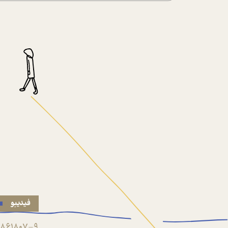
فیدیبو
861807-9