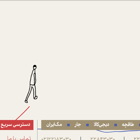
طاقچه
دیجی‌کالا
جار
مگ‌ایران
دسترسی سریع
22
22843030
02122183030
تماس با ما
|
|