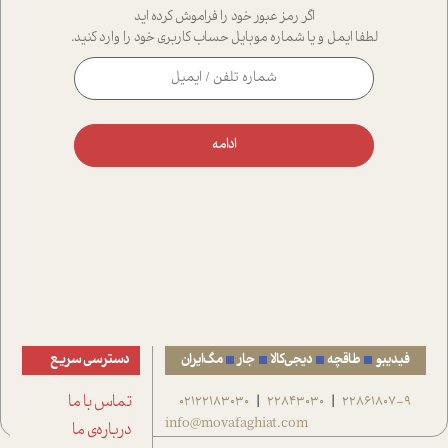
اگر رمز عبور خود را فراموش کرده اید
لطفا ایمل و یا شماره موبایل حساب کاربری خود را وارد کنید.
ادامه
فیدیبو
طاقچه
دیجی‌کالا
جار
مگ‌ایران
دسترسی سریع
22861807-9
22843030
02122183030
تماس با ما
|
|
info@movafaghiat.com
درباره‌ی ما