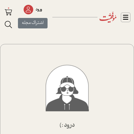
0
ورود
اشتراک مجله
درود :)