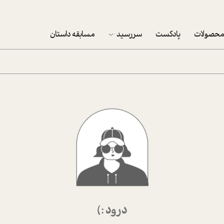
حصولات
پادکست
سررسید
مسابقه داستان
سررسید 1403
سفارش شرکتی سررسید 1403
پکيج نوروزي موفقيت
تقویم رومیزی
تقویم دیواری
درود :)