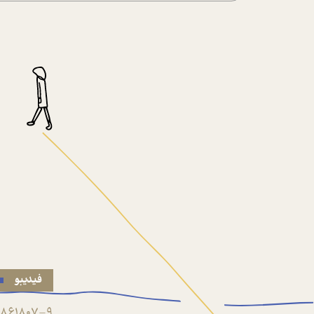
فیدیبو
861807-9