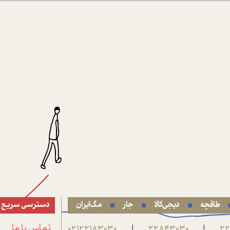
طاقچه
دیجی‌کالا
جار
مگ‌ایران
دسترسی سریع
22
22843030
02122183030
تماس با ما
|
|