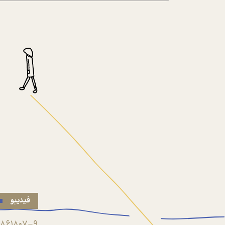
فیدیبو
861807-9