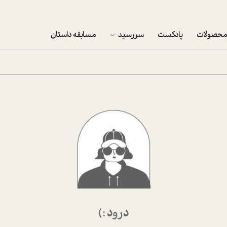
حصولات
پادکست
سررسید
مسابقه داستان
سررسید 1403
سفارش شرکتی سررسید 1403
پکيج نوروزي موفقيت
تقویم رومیزی
تقویم دیواری
درود :)