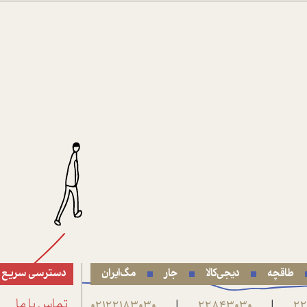
طاقچه
دیجی‌کالا
جار
مگ‌ایران
دسترسی سریع
22
22843030
02122183030
تماس با ما
|
|