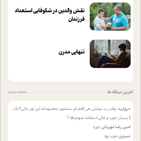
نقش والدین در شکوفا‌یی ا‌ستعداد
فرزندان‌
تنهایی مدرن
آخرین دیدگاه ها
مشاهده ی همه
مروارید
چقدر بد نوشتی هی اقتضای سنشون معصومانه این اون خلی؟نکنه تا چهل سالگی پوشکت میکردن و شیر میخوردی که به اینا میگی کودک
f
بسیار خوب و عالی استفاده نمودم🙏🤍
امین رضا مهربانی
دوره
نسرین
خوب بود