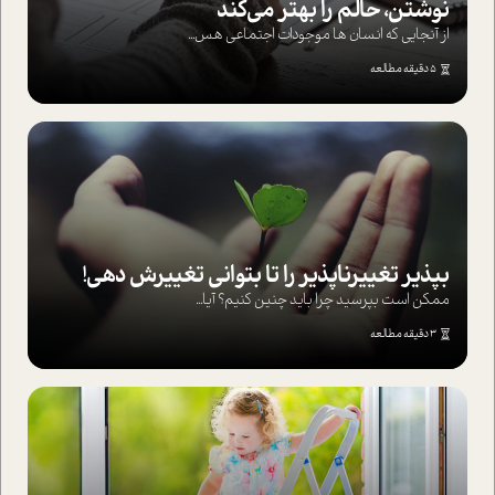
نوشتن، حالم را بهتر می‌کند
از آنجایی که انسان ها موجودات اجتماعی هس...
5 دقیقه مطالعه
بپذير تغييرناپذير را تا بتواني تغييرش دهي!‏
ممکن است بپرسيد چرا بايد چنين کنيم؟ آيا...
3 دقیقه مطالعه