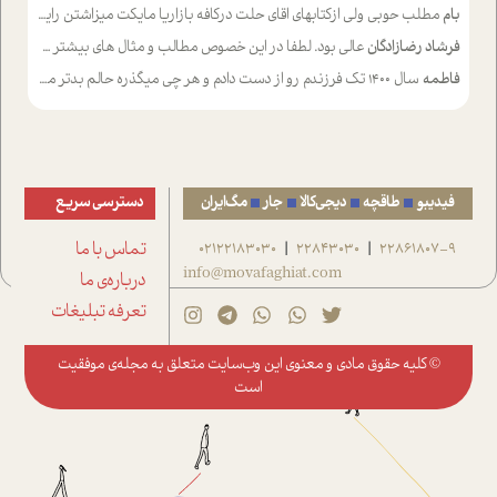
بام
مطلب حوبی ولی ازکتابهای اقای حلت درکافه بازاریا مایکت میزاشتن رایگان خوب بود ولی هرکدام خلاصه شده ش تومجله از طریق سایت هم خوبه اینکه درزیر اخرصفحه گذاشته شده خب ادم خبره میره نصب میکنه میخونه ولی هرکسی گوشیش ظرفیتش نداره باتشکر
فرشاد رضازادگان
عالی بود. لطفا در این خصوص مطالب و مثال های بیشتر ی ارایه دهید
فاطمه
سال ۱۴۰۰ تک فرزندم رو از دست دادم و هر چی میگذره حالم بدتر میشه و دلتنگتر تنایی رو ترجیح دادم و معاشرت برام سخت شده
فیدیبو
طاقچه
دیجی‌کالا
جار
مگ‌ایران
دسترسی سریع
22861807-9
22843030
02122183030
تماس با ما
|
|
info@movafaghiat.com
درباره‌ی ما
تعرفه تبلیغات
© کلیه حقوق مادی و معنوی این وب‌سایت متعلق به
مجله‌ی موفقیت
است