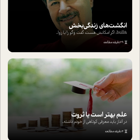
انگشت‌های‌ زندگی‌بخش
&bull; اگر امکانش هست، گفت وگو را با روا...
29 دقیقه مطالعه
علم بهتر است یا ثروت
در آغاز باید معرفی کوتاهی از خودم داشته...
4 دقیقه مطالعه