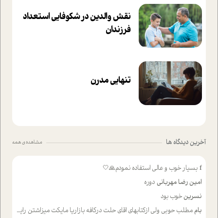
نقش والدین در شکوفا‌یی ا‌ستعداد
فرزندان‌
تنهایی مدرن
آخرین دیدگاه ها
مشاهده ی همه
f
بسیار خوب و عالی استفاده نمودم🙏🤍
امین رضا مهربانی
دوره
نسرین
خوب بود
بام
مطلب حوبی ولی ازکتابهای اقای حلت درکافه بازاریا مایکت میزاشتن رایگان خوب بود ولی هرکدام خلاصه شده ش تومجله از طریق سایت هم خوبه اینکه درزیر اخرصفحه گذاشته شده خب ادم خبره میره نصب میکنه میخونه ولی هرکسی گوشیش ظرفیتش نداره باتشکر