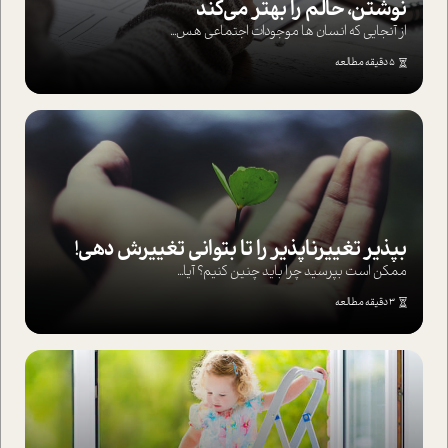
نوشتن، حالم را بهتر می‌کند
از آنجایی که انسان ها موجودات اجتماعی هس...
5 دقیقه مطالعه
بپذير تغييرناپذير را تا بتواني تغييرش دهي!‏
ممکن است بپرسيد چرا بايد چنين کنيم؟ آيا...
3 دقیقه مطالعه