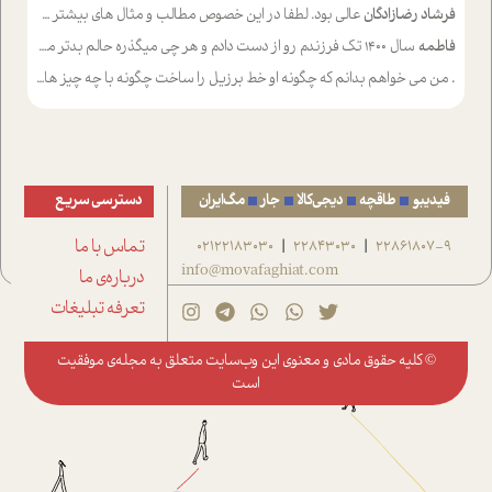
فرشاد رضازادگان
عالی بود. لطفا در این خصوص مطالب و مثال های بیشتر ی ارایه دهید
فاطمه
سال ۱۴۰۰ تک فرزندم رو از دست دادم و هر چی میگذره حالم بدتر میشه و دلتنگتر تنایی رو ترجیح دادم و معاشرت برام سخت شده
.
من می خواهم بدانم که چگونه او خط برزیل را ساخت چگونه با چه چیز هایی
فیدیبو
طاقچه
دیجی‌کالا
جار
مگ‌ایران
دسترسی سریع
22861807-9
22843030
02122183030
تماس با ما
|
|
info@movafaghiat.com
درباره‌ی ما
تعرفه تبلیغات
© کلیه حقوق مادی و معنوی این وب‌سایت متعلق به
مجله‌ی موفقیت
است