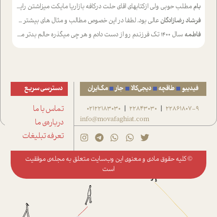
بام
مطلب حوبی ولی ازکتابهای اقای حلت درکافه بازاریا مایکت میزاشتن رایگان خوب بود ولی هرکدام خلاصه شده ش تومجله از طریق سایت هم خوبه اینکه درزیر اخرصفحه گذاشته شده خب ادم خبره میره نصب میکنه میخونه ولی هرکسی گوشیش ظرفیتش نداره باتشکر
فرشاد رضازادگان
عالی بود. لطفا در این خصوص مطالب و مثال های بیشتر ی ارایه دهید
فاطمه
سال ۱۴۰۰ تک فرزندم رو از دست دادم و هر چی میگذره حالم بدتر میشه و دلتنگتر تنایی رو ترجیح دادم و معاشرت برام سخت شده
فیدیبو
طاقچه
دیجی‌کالا
جار
مگ‌ایران
دسترسی سریع
22861807-9
22843030
02122183030
تماس با ما
|
|
info@movafaghiat.com
درباره‌ی ما
تعرفه تبلیغات
© کلیه حقوق مادی و معنوی این وب‌سایت متعلق به
مجله‌ی موفقیت
است