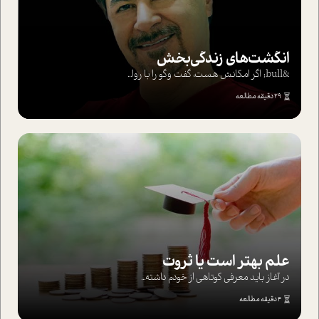
انگشت‌های‌ زندگی‌بخش
&bull; اگر امکانش هست، گفت وگو را با روا...
29 دقیقه مطالعه
علم بهتر است یا ثروت
در آغاز باید معرفی کوتاهی از خودم داشته...
4 دقیقه مطالعه