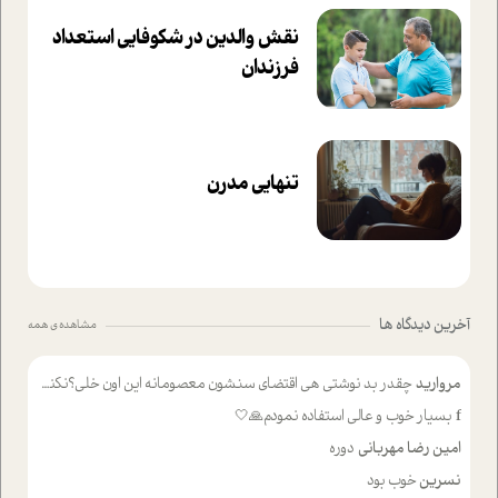
نقش والدین در شکوفا‌یی ا‌ستعداد
فرزندان‌
تنهایی مدرن
آخرین دیدگاه ها
مشاهده ی همه
مروارید
چقدر بد نوشتی هی اقتضای سنشون معصومانه این اون خلی؟نکنه تا چهل سالگی پوشکت میکردن و شیر میخوردی که به اینا میگی کودک
f
بسیار خوب و عالی استفاده نمودم🙏🤍
امین رضا مهربانی
دوره
نسرین
خوب بود