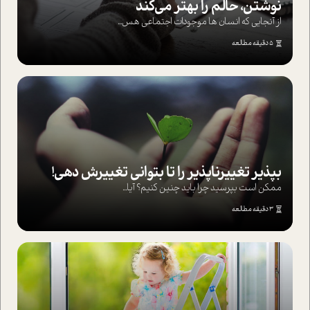
نوشتن، حالم را بهتر می‌کند
از آنجایی که انسان ها موجودات اجتماعی هس...
5 دقیقه مطالعه
بپذير تغييرناپذير را تا بتواني تغييرش دهي!‏
ممکن است بپرسيد چرا بايد چنين کنيم؟ آيا...
3 دقیقه مطالعه