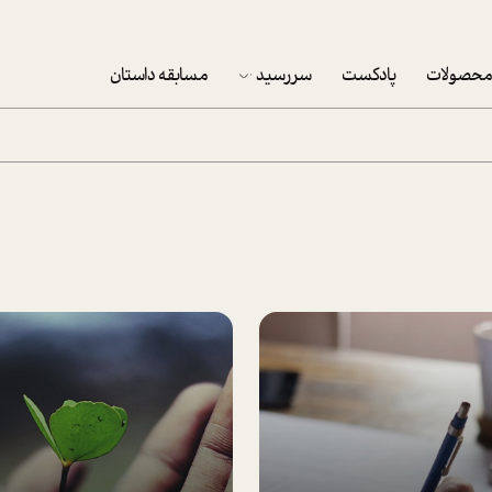
حصولات
پادکست
سررسید
مسابقه داستان
سررسید 1403
سفارش شرکتی سررسید 1403
پکيج نوروزي موفقيت
تقویم رومیزی
تقویم دیواری