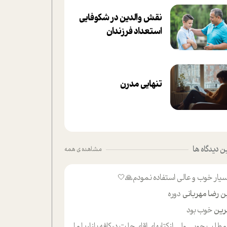
نقش والدین در شکوفا‌یی
ا‌ستعداد فرزندان‌
تنهایی مدرن
 دیدگاه ها
مشاهده ی همه
یار خوب و عالی استفاده نمودم🙏🤍
ن رضا مهربانی
دوره
ین
خوب بود
لب حوبی ولی ازکتابهای اقای حلت درکافه بازاریا مایکت میزاشتن رایگان خوب بود ولی هرکدام خلاصه شده ش تومجله از طریق سایت هم خوبه اینکه درزیر اخرصفحه گذاشته شده خب ادم خبره میره نصب میکنه میخونه ولی هرکسی گوشیش ظرفیتش نداره باتشکر