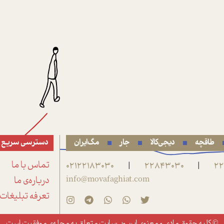
طاقچه
دیجی‌کالا
جار
مگ‌ایران
دسترسی سریع
22
22843030
02122183030
تماس با ما
|
|
info@movafaghiat.com
درباره‌ی ما
تعرفه تبلیغات
© کلیه حقوق مادی و معنوی این وب‌سایت متعلق به
مجله‌ی موفقیت
است