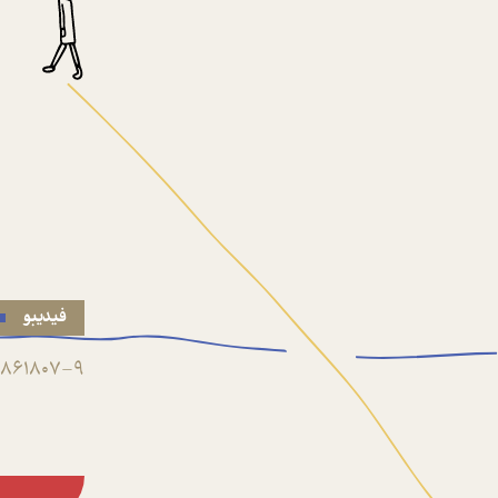
فیدیبو
861807-9