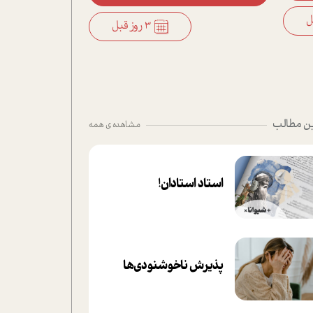
3 روز قبل
ن مطالب
مشاهده ی همه
استاد استادان!
پذیرش ناخوشنودی‌ها