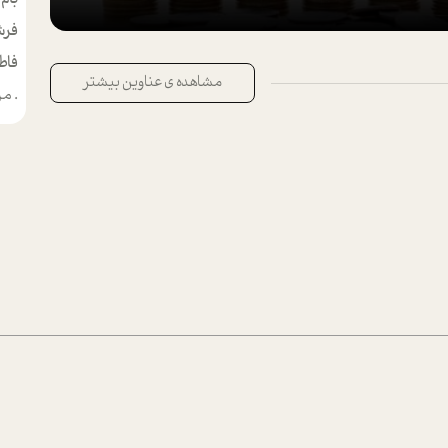
فرش
فاط
مشاهده ی عناوین بیشتر
.
من م