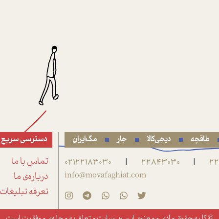
طاقچه
دیجی‌کالا
جار
مگ‌ایران
دسترسی سریع
22
22843030
02122183030
تماس با ما
|
|
info@movafaghiat.com
درباره‌ی ما
تعرفه تبلیغات
© کلیه حقوق مادی و معنوی این وب‌سایت متعلق به
مجله‌ی موفقیت
است