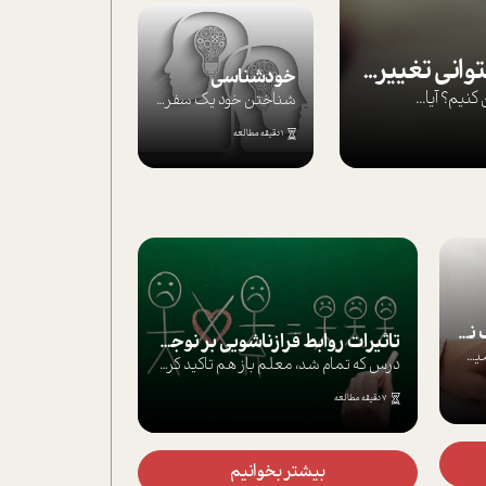
بپذير تغييرناپذير را تا بتواني تغييرش دهي!‏
خودشناسی
يم؟ آيا...
شناختن خود یک سفر است؛ سفری که از مسیره...
1 دقیقه مطالعه
موفق‌ها چگونه‌اند؟
یک در هزار!آدم ها وقتی توجه ما ر
تاثيرات روابط فرا‌زناشويي بر نوجوانان
6 دقیقه مطالعه
درس كه تمام شد، معلم باز هم تاکید کرد که...
7 دقیقه مطالعه
بیشتر بخوانیم
3 روز قبل
بیشتر بخوانیم