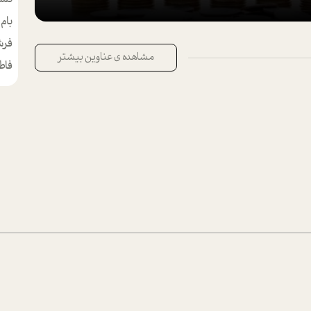
بام
مط
فرش
مشاهده ی عناوین بیشتر
فاط