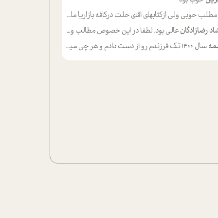
لب حوبی ولی ازکتابهای اقای حلت درکافه بازاریا مایکت میزاشتن رایگان خوب بود ولی هرکدام خلاصه شده ش تومجله از طریق سایت هم خوبه اینکه درزیر اخرصفحه گذاشته شده خب ادم خبره میره نصب میکنه میخونه ولی هرکسی گوشیش ظرفیتش نداره باتشکر
اد رضازادگان
عالی بود. لطفا در این خصوص مطالب و مثال های بیشتر ی ارایه دهید
مه
سال ۱۴۰۰ تک فرزندم رو از دست دادم و هر چی میگذره حالم بدتر میشه و دلتنگتر تنایی رو ترجیح دادم و معاشرت برام سخت شده