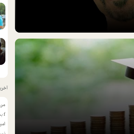
آخرین
مرو
f
بس
امی
نسر