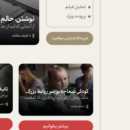
تحلیل فیلم
تحلیل فیلم
پرونده ویژه
شیوانا
نوشتن، حالم ر
از آنجایی که انسان 
داستان
5 دقیقه مطالعه
فروشگاه اینترنتی موفقیت
تاب‌آوری در زم
کودکی شما چه بر سر روابط بزرگسالی‌تان می‌آورد؟
آیا تابه حال به دلیل تحمل استرس و اضطراب...
شاید پیش از این درباره تاثیری که اتفاقات...
6 دقیقه مطالعه
8 دقیقه مطالعه
بیشتر
بیشتر بخوانیم