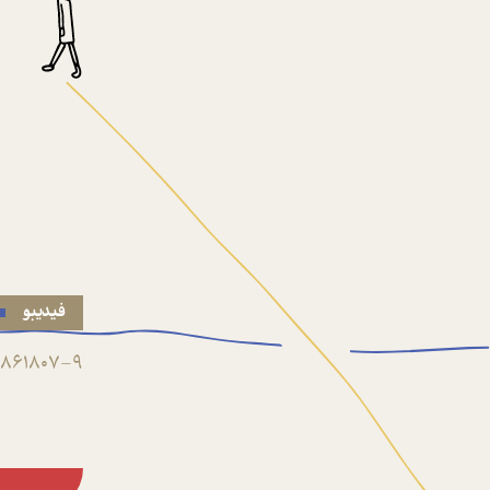
فیدیبو
861807-9