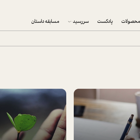
حصولات
پادکست
سررسید
مسابقه داستان
سررسید 1403
سفارش شرکتی سررسید 1403
پکيج نوروزي موفقيت
تقویم رومیزی
تقویم دیواری