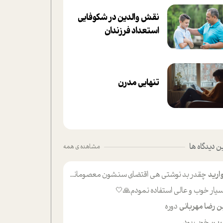
نقش والدین در شکوفا‌یی
ا‌ستعداد فرزندان‌
تنهایی مدرن
 دیدگاه ها
مشاهده ی همه
ارید
چقدر بد نوشتی هی اقتضای سنشون معصومانه این اون خلی؟نکنه تا چهل سالگی پوشکت میکردن و شیر میخوردی که به اینا میگی کودک
یار خوب و عالی استفاده نمودم🙏🤍
ن رضا مهربانی
دوره
ین
خوب بود