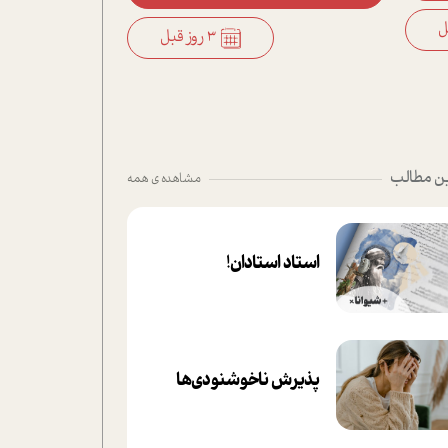
3 روز قبل
ن مطالب
مشاهده ی همه
استاد استادان!
پذیرش ناخوشنودی‌ها