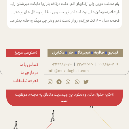
بام
مطلب حوبی ولی ازکتابهای اقای حلت درکافه بازاریا مایکت میزاشتن رایگان خوب بود ولی هرکدام خلاصه شده ش تومجله از طریق سایت هم خوبه اینکه درزیر اخرصفحه گذاشته شده خب ادم خبره میره نصب میکنه میخونه ولی هرکسی گوشیش ظرفیتش نداره باتشکر
فرشاد رضازادگان
عالی بود. لطفا در این خصوص مطالب و مثال های بیشتر ی ارایه دهید
فاطمه
سال ۱۴۰۰ تک فرزندم رو از دست دادم و هر چی میگذره حالم بدتر میشه و دلتنگتر تنایی رو ترجیح دادم و معاشرت برام سخت شده
فیدیبو
طاقچه
دیجی‌کالا
جار
مگ‌ایران
دسترسی سریع
22861807-9
22843030
02122183030
تماس با ما
|
|
info@movafaghiat.com
درباره‌ی ما
تعرفه تبلیغات
© کلیه حقوق مادی و معنوی این وب‌سایت متعلق به
مجله‌ی موفقیت
است