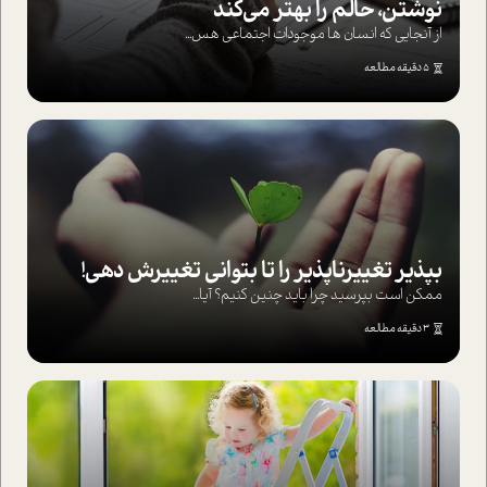
نوشتن، حالم را بهتر می‌کند
از آنجایی که انسان ها موجودات اجتماعی هس...
5 دقیقه مطالعه
بپذير تغييرناپذير را تا بتواني تغييرش دهي!‏
ممکن است بپرسيد چرا بايد چنين کنيم؟ آيا...
3 دقیقه مطالعه