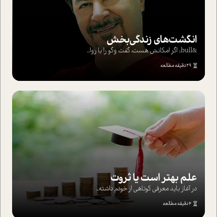
انگشت‌های‌ زندگی‌بخش
&bull; اگر امکانش هست، گفت وگو را با روا...
29 دقیقه مطالعه
علم بهتر است یا ثروت
در آغاز باید معرفی کوتاهی از خودم داشته...
4 دقیقه مطالعه