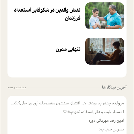
نقش والدین در شکوفا‌یی ا‌ستعداد
فرزندان‌
تنهایی مدرن
آخرین دیدگاه ها
مشاهده ی همه
مروارید
چقدر بد نوشتی هی اقتضای سنشون معصومانه این اون خلی؟نکنه تا چهل سالگی پوشکت میکردن و شیر میخوردی که به اینا میگی کودک
f
بسیار خوب و عالی استفاده نمودم🙏🤍
امین رضا مهربانی
دوره
نسرین
خوب بود